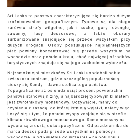
Sri Lanka to państwo charakteryzujące się bardzo dużym
zróżnicowaniem geograficznym. Typowe są dla niego
zarówno strefy wilgotne, jak i suche, góry, dżungle,
sawanny, lasy deszczowe, a także obszary
zurbanizowane znajdujące się przede wszystkim przy
dużych drogach. Osoby poszukujące najpiękniejszych
plaż powinny koncentrować się przede wszystkim na
wschodzie oraz południu kraju, choć najwięcej ośrodków
turystycznych znajduje się na jego zachodnim wybrzeżu.
Najzamożniejsi mieszkańcy Sri Lanki upodobali sobie
zwłaszcza centrum, gdzie szczególną popularnością
cieszy się Kandy – dawna stolica tego państwa.
Topograficznie aż osiemdziesiąt procent powierzchni
państwa stanowią niziny, a najbardziej typowym klimatem
jest zwrotnikowy monsunowy. Oczywiście, mamy do
czynienia z zasadą, od której istnieją wyjątki, należy więc
liczyć się z tym, że południ wyspy znajduje się w strefie
klimatu równikowego monsunowego. Same monsuny na
wyspie są zresztą dość specyficzne. Od października do
marca deszcz pada przede wszystkim na północy i
wschodzie, a od kwietnia do września – na południu i